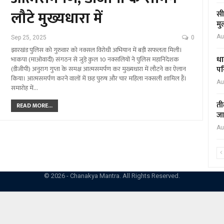
लौटे मुख्यधारा में
सी
मु
Au
Sep 25, 2025
0
झारखंड पुलिस को गुरुवार को नक्सल विरोधी अभियान में बड़ी सफलता मिली।
धा
भाकपा (माओवादी) संगठन से जुड़े कुल 10 नक्सलियों ने पुलिस महानिदेशक
पर
(डीजीपी) अनुराग गुप्ता के समक्ष आत्मसमर्पण कर मुख्यधारा में लौटने का ऐलान
किया। आत्मसमर्पण करने वालों में छह पुरुष और चार महिला नक्सली शामिल हैं।
Au
समारोह में…
ती
READ MORE...
जा
Au
© 2026 - Chanakya Mantra. All Rights Reserved.