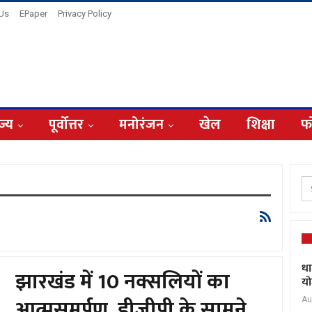
 Us
EPaper
Privacy Policy
ज्य
पूर्वोत्तर
मनोरंजन
खेल
शिक्षा
फ
धा
झारखंड में 10 नक्सलियों का
यो
आत्मसमर्पण, डीजीपी के सामने
Au